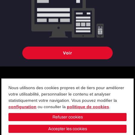
Avec la nouvelle mise à jour, de nombreuses nouvelles armes
mythiques dans Fortnite ont surpris les fans. Les armes Fortnite de
la saison 3 comprennent de nombreuses nouvelles armes, comme
celles énumérées ci-dessous.
Voir
Nous utilisons des cookies propres et de tiers pour améliorer
votre utilisabilité, personnaliser le contenu et analyser
statistiquement votre navigation. Vous pouvez modifier la
configuration
ou consulter la
politique de cookies
.
CGV
Politique de confidentialité
Gestion des Cookies
Refuser cookies
Accepter les cookies