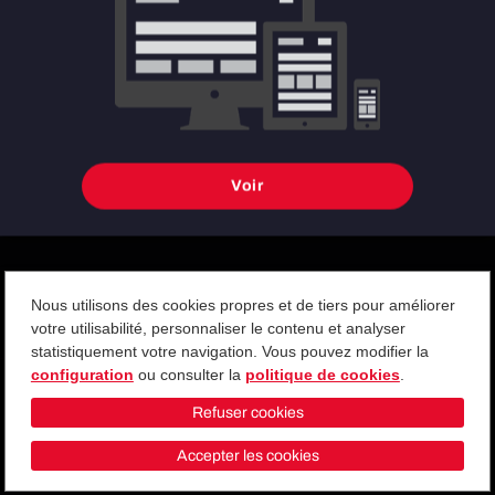
Par un été où les nouveaux jeux vidéo ont brillé par leur absence, les
joueurs PlayStation et PC ont eu une surprise de taille avec une
sortie qui n'était pas vraiment attendue...
Voir
Nous utilisons des cookies propres et de tiers pour améliorer
votre utilisabilité, personnaliser le contenu et analyser
statistiquement votre navigation. Vous pouvez modifier la
configuration
ou consulter la
politique de cookies
.
CGV
Politique de confidentialité
Gestion des Cookies
Refuser cookies
Accepter les cookies