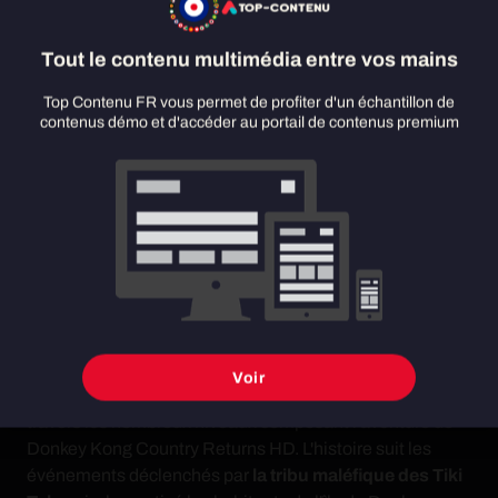
royaume
Tout le contenu multimédia entre vos mains
Top Contenu FR vous permet de profiter d'un échantillon de
contenus démo et d'accéder au portail de contenus premium
Comme dans les récents jeux Donkey Kong, le héros de
Nintendo n'est pas seul dans sa quête, bénéficiant de
Voir
l'aide de son fidèle acolyte Diddy
, qui l'accompagne à
travers les nombreux niveaux composant l'aventure de
Donkey Kong Country Returns HD. L'histoire suit les
événements déclenchés par
la tribu maléfique des Tiki