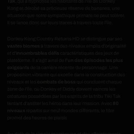
Tak
, qui a hypnotisé les habitants de l'île de Donkey
Kong et dérobé sa précieuse réserve de bananes, une
situation que notre sympathique primate ne peut tolérer.
Il se lance donc sur leurs traces à travers toute l'île.
Donkey Kong Country Returns HD se distingue par ses
vastes biomes
à travers des niveaux emplis d'originalité
et d'
innombrables défis
caractéristiques des jeux de
plateforme. Il s'agit ainsi de
l'un des épisodes les plus
exigeants
de la carrière récente du personnage. Une
proposition vibrante qui excelle dans la construction des
niveaux et les
combats de boss
qui concluent chaque
zone de l'île, où Donkey et Diddy doivent vaincre les
créatures possédées par les esprits de la tribu Tiki Tak
tentant d'arrêter les héros dans leur mission. Avec
80
niveaux
répartis sur neuf mondes différents, le titre
promet des heures de plaisir.
Au-delà de la simple progression et des affrontements